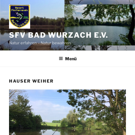
Zum
Inhalt
springen
SFV BAD WURZACH E.V.
Natur erfahren – Natur bewahren
Menü
HAUSER WEIHER